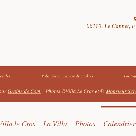
R
06110, Le Cannet, F
égales
Politique en matière de cookies
Politiq
par
Graine de Com'
- Photos ©Villa Le Cros et ©
Monsieur Ser
Villa le Cros
La Villa
Photos
Calendrier