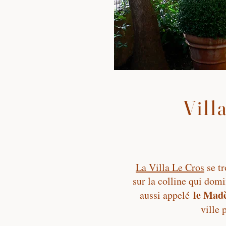
Vill
La Villa Le Cros
se tr
sur la colline qui dom
le Madè
aussi appelé
ville 