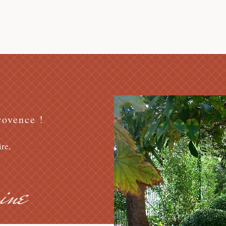
rovence !
re,
ine