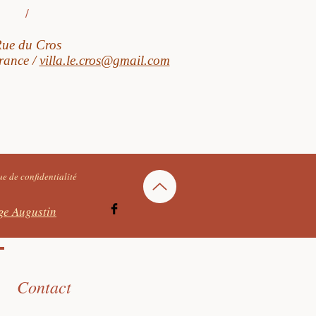
/
ue du Cros
rance /
villa.le.cros@gmail.com
ue de confidentialité
ge Augustin
Contact