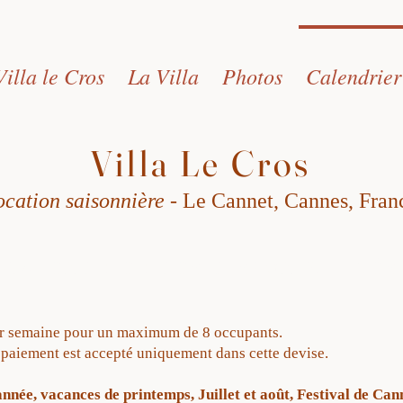
Villa le Cros
La Villa
Photos
Calendrier
Villa Le Cros
ocation saisonnière
-
Le Cannet
, Cann
es, Fran
CALENDRIER DES DISPONIBILITÉS
par semaine pour un maximum de 8 occupants.
e paiement est accepté uniquement dans cette devise.
’année, vacances de printemps, Juillet et août, Festival de 