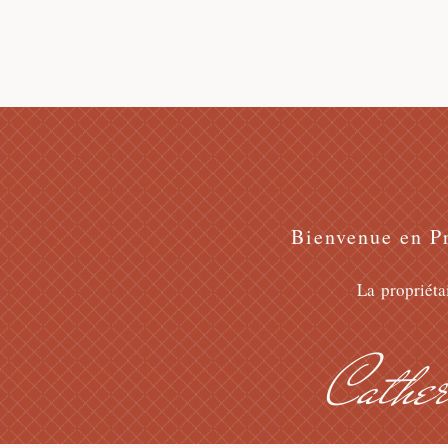
Bienvenue en P
La
propriétai
Cather